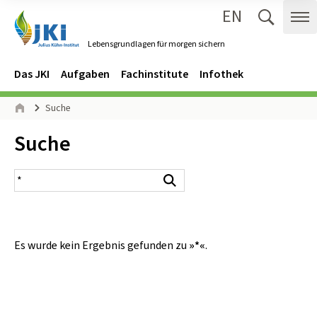
EN
Zum Inhalt springen
Zur Hauptnavigation springen
Suche 
Me
Lebensgrundlagen für morgen sichern
Gehe zur Startseite des Lebensgrundlagen für morgen sichern.
Navigation
Hauptmenü
Das JKI
Aufgaben
Fachinstitute
Infothek
Seitenpfad
Suche
Start
Inhalt:
Suche
Suchergebnis
Suchen
Es wurde kein Ergebnis gefunden zu
»*«
.