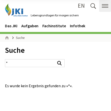
EN
Zum Inhalt springen
Zur Hauptnavigation springen
Suche 
Me
Lebensgrundlagen für morgen sichern
Gehe zur Startseite des Lebensgrundlagen für morgen sichern.
Navigation
Hauptmenü
Das JKI
Aufgaben
Fachinstitute
Infothek
Seitenpfad
Suche
Start
Inhalt:
Suche
Suchergebnis
Suchen
Es wurde kein Ergebnis gefunden zu
»*«
.