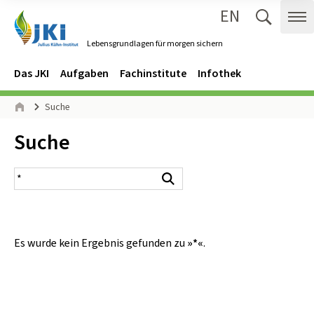
EN
Zum Inhalt springen
Zur Hauptnavigation springen
Suche 
Me
Lebensgrundlagen für morgen sichern
Gehe zur Startseite des Lebensgrundlagen für morgen sichern.
Navigation
Hauptmenü
Das JKI
Aufgaben
Fachinstitute
Infothek
Seitenpfad
Suche
Start
Inhalt:
Suche
Suchergebnis
Suchen
Es wurde kein Ergebnis gefunden zu
»*«
.