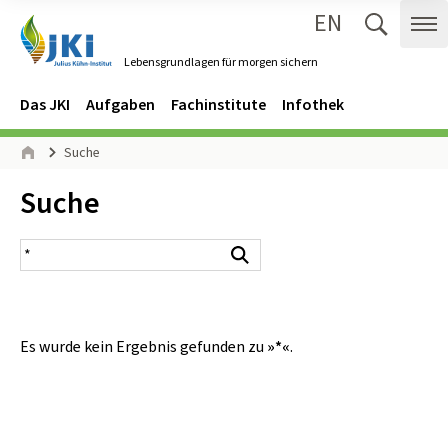
EN
Zum Inhalt springen
Zur Hauptnavigation springen
Suche 
Me
Lebensgrundlagen für morgen sichern
Gehe zur Startseite des Lebensgrundlagen für morgen sichern.
Navigation
Hauptmenü
Das JKI
Aufgaben
Fachinstitute
Infothek
Seitenpfad
Suche
Start
Inhalt:
Suche
Suchergebnis
Suchen
Es wurde kein Ergebnis gefunden zu
»*«
.