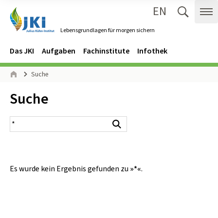
EN
Zum Inhalt springen
Zur Hauptnavigation springen
Suche 
Me
Lebensgrundlagen für morgen sichern
Gehe zur Startseite des Lebensgrundlagen für morgen sichern.
Navigation
Hauptmenü
Das JKI
Aufgaben
Fachinstitute
Infothek
Seitenpfad
Suche
Start
Inhalt:
Suche
Suchergebnis
Suchen
Es wurde kein Ergebnis gefunden zu
»*«
.