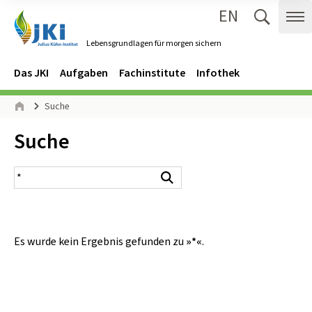
EN
Zum Inhalt springen
Zur Hauptnavigation springen
Suche 
Me
Lebensgrundlagen für morgen sichern
Gehe zur Startseite des Lebensgrundlagen für morgen sichern.
Navigation
Hauptmenü
Das JKI
Aufgaben
Fachinstitute
Infothek
Seitenpfad
Suche
Start
Inhalt:
Suche
Suchergebnis
Suchen
Es wurde kein Ergebnis gefunden zu
»*«
.