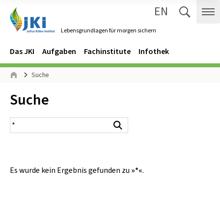
EN
Zum Inhalt springen
Zur Hauptnavigation springen
Suche 
Me
Lebensgrundlagen für morgen sichern
Gehe zur Startseite des Lebensgrundlagen für morgen sichern.
Navigation
Hauptmenü
Das JKI
Aufgaben
Fachinstitute
Infothek
Seitenpfad
Suche
Start
Inhalt:
Suche
Suchergebnis
Suchen
Es wurde kein Ergebnis gefunden zu
»*«
.