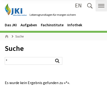
EN
Zum Inhalt springen
Zur Hauptnavigation springen
Suche 
Me
Lebensgrundlagen für morgen sichern
Gehe zur Startseite des Lebensgrundlagen für morgen sichern.
Navigation
Hauptmenü
Das JKI
Aufgaben
Fachinstitute
Infothek
Seitenpfad
Suche
Start
Inhalt:
Suche
Suchergebnis
Suchen
Es wurde kein Ergebnis gefunden zu
»*«
.