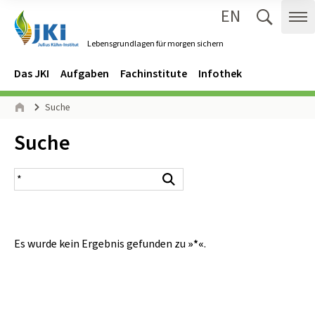
EN
Zum Inhalt springen
Zur Hauptnavigation springen
Suche 
Me
Lebensgrundlagen für morgen sichern
Gehe zur Startseite des Lebensgrundlagen für morgen sichern.
Navigation
Hauptmenü
Das JKI
Aufgaben
Fachinstitute
Infothek
Seitenpfad
Suche
Start
Inhalt:
Suche
Suchergebnis
Suchen
Es wurde kein Ergebnis gefunden zu
»*«
.