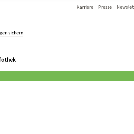
Karriere
Presse
Newslet
gen sichern
chern.
fothek