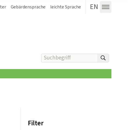
EN
ter
Gebärdensprache
leichte Sprache
Menü au
Suchbegriff(e) eingeben
suchen
Filter