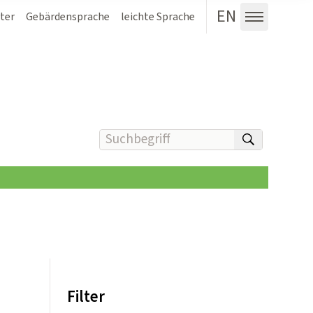
EN
ter
Gebärdensprache
leichte Sprache
Menü au
Suchbegriff(e) eingeben
suchen
Filter