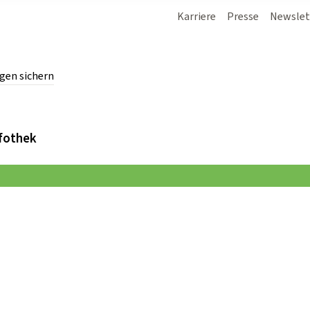
Karriere
Presse
Newslet
gen sichern
chern.
fothek