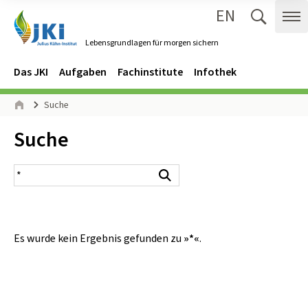
EN
Zum Inhalt springen
Zur Hauptnavigation springen
Suche 
Me
Lebensgrundlagen für morgen sichern
Gehe zur Startseite des Lebensgrundlagen für morgen sichern.
Navigation
Hauptmenü
Das JKI
Aufgaben
Fachinstitute
Infothek
Seitenpfad
Suche
Start
Inhalt:
Suche
Suchergebnis
Suchen
Es wurde kein Ergebnis gefunden zu
»*«
.