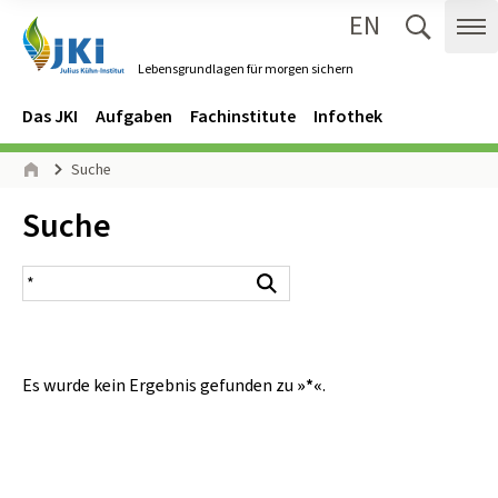
EN
Zum Inhalt springen
Zur Hauptnavigation springen
Suche 
Me
Lebensgrundlagen für morgen sichern
Gehe zur Startseite des Lebensgrundlagen für morgen sichern.
Navigation
Hauptmenü
Das JKI
Aufgaben
Fachinstitute
Infothek
Seitenpfad
Suche
Start
Inhalt:
Suche
Suchergebnis
Suchen
Es wurde kein Ergebnis gefunden zu
»*«
.