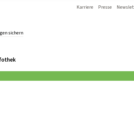
Karriere
Presse
Newslet
gen sichern
chern.
fothek