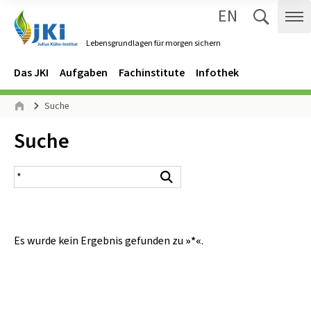
EN
Zum Inhalt springen
Zur Hauptnavigation springen
Suche 
Me
Lebensgrundlagen für morgen sichern
Gehe zur Startseite des Lebensgrundlagen für morgen sichern.
Navigation
Hauptmenü
Das JKI
Aufgaben
Fachinstitute
Infothek
Seitenpfad
Suche
Start
Inhalt:
Suche
Suchergebnis
Suchen
Es wurde kein Ergebnis gefunden zu
»*«
.