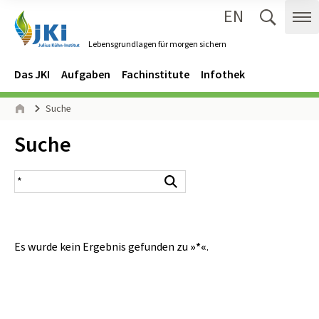
EN
Zum Inhalt springen
Zur Hauptnavigation springen
Suche 
Me
Lebensgrundlagen für morgen sichern
Gehe zur Startseite des Lebensgrundlagen für morgen sichern.
Navigation
Hauptmenü
Das JKI
Aufgaben
Fachinstitute
Infothek
Seitenpfad
Suche
Start
Inhalt:
Suche
Suchergebnis
Suchen
Es wurde kein Ergebnis gefunden zu
»*«
.