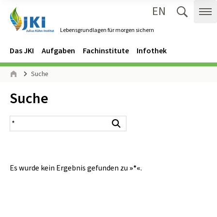
EN
Zum Inhalt springen
Zur Hauptnavigation springen
Suche 
Me
Lebensgrundlagen für morgen sichern
Gehe zur Startseite des Lebensgrundlagen für morgen sichern.
Navigation
Hauptmenü
Das JKI
Aufgaben
Fachinstitute
Infothek
Seitenpfad
Suche
Start
Inhalt:
Suche
Suchergebnis
Suchen
Es wurde kein Ergebnis gefunden zu
»*«
.