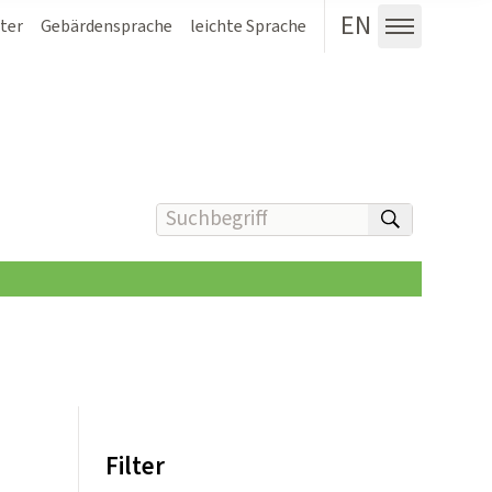
EN
ter
Gebärdensprache
leichte Sprache
Menü au
Suchbegriff(e) eingeben
suchen
Filter