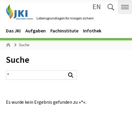
EN
Zum Inhalt springen
Zur Hauptnavigation springen
Suche 
Me
Lebensgrundlagen für morgen sichern
Gehe zur Startseite des Lebensgrundlagen für morgen sichern.
Navigation
Hauptmenü
Das JKI
Aufgaben
Fachinstitute
Infothek
Seitenpfad
Suche
Start
Inhalt:
Suche
Suchergebnis
Suchen
Es wurde kein Ergebnis gefunden zu
»*«
.