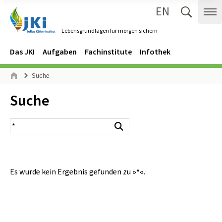
EN
Zum Inhalt springen
Zur Hauptnavigation springen
Suche 
Me
Lebensgrundlagen für morgen sichern
Gehe zur Startseite des Lebensgrundlagen für morgen sichern.
Navigation
Hauptmenü
Das JKI
Aufgaben
Fachinstitute
Infothek
Seitenpfad
Suche
Start
Inhalt:
Suche
Suchergebnis
Suchen
Es wurde kein Ergebnis gefunden zu
»*«
.