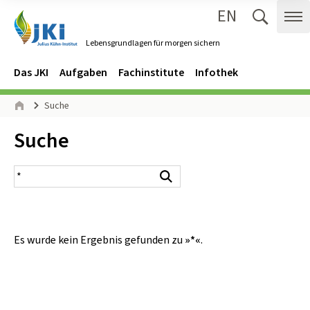
EN
Zum Inhalt springen
Zur Hauptnavigation springen
Suche 
Me
Lebensgrundlagen für morgen sichern
Gehe zur Startseite des Lebensgrundlagen für morgen sichern.
Navigation
Hauptmenü
Das JKI
Aufgaben
Fachinstitute
Infothek
Seitenpfad
Suche
Start
Inhalt:
Suche
Suchergebnis
Suchen
Es wurde kein Ergebnis gefunden zu
»*«
.