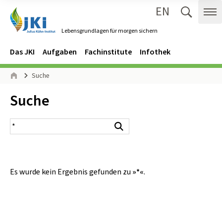
EN
Zum Inhalt springen
Zur Hauptnavigation springen
Suche 
Me
Lebensgrundlagen für morgen sichern
Gehe zur Startseite des Lebensgrundlagen für morgen sichern.
Navigation
Hauptmenü
Das JKI
Aufgaben
Fachinstitute
Infothek
Seitenpfad
Suche
Start
Inhalt:
Suche
Suchergebnis
Suchen
Es wurde kein Ergebnis gefunden zu
»*«
.