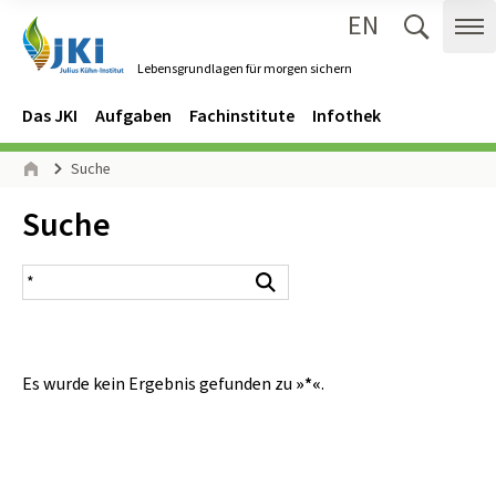
EN
Zum Inhalt springen
Zur Hauptnavigation springen
Suche 
Me
Lebensgrundlagen für morgen sichern
Gehe zur Startseite des Lebensgrundlagen für morgen sichern.
Navigation
Hauptmenü
Das JKI
Aufgaben
Fachinstitute
Infothek
Seitenpfad
Suche
Start
Inhalt:
Suche
Suchergebnis
Suchen
Es wurde kein Ergebnis gefunden zu
»*«
.