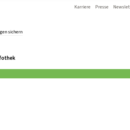
Karriere
Presse
Newslet
gen sichern
chern.
fothek