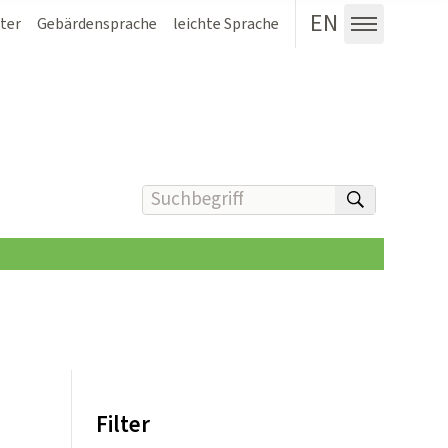
EN
ter
Gebärdensprache
leichte Sprache
Menü au
Suchbegriff(e) eingeben
suchen
Filter