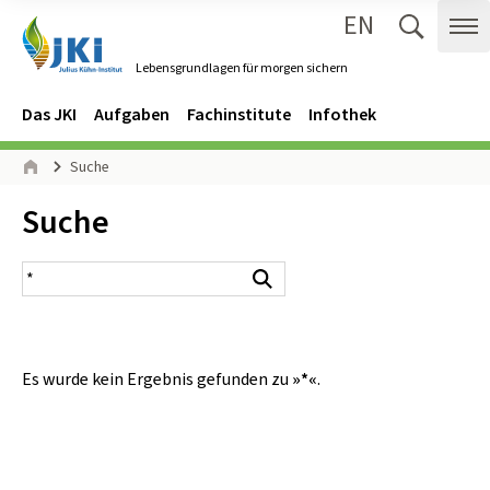
EN
Zum Inhalt springen
Zur Hauptnavigation springen
Suche 
Me
Lebensgrundlagen für morgen sichern
Gehe zur Startseite des Lebensgrundlagen für morgen sichern.
Navigation
Hauptmenü
Das JKI
Aufgaben
Fachinstitute
Infothek
Seitenpfad
Suche
Start
Inhalt:
Suche
Suchergebnis
Suchen
Es wurde kein Ergebnis gefunden zu
»*«
.