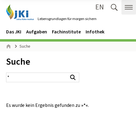
EN
Zum Inhalt springen
Zur Hauptnavigation springen
Suche 
Me
Lebensgrundlagen für morgen sichern
Gehe zur Startseite des Lebensgrundlagen für morgen sichern.
Navigation
Hauptmenü
Das JKI
Aufgaben
Fachinstitute
Infothek
Seitenpfad
Suche
Start
Inhalt:
Suche
Suchergebnis
Suchen
Es wurde kein Ergebnis gefunden zu
»*«
.