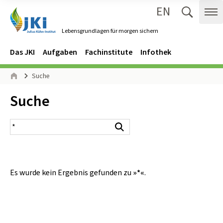
EN
Zum Inhalt springen
Zur Hauptnavigation springen
Suche 
Me
Lebensgrundlagen für morgen sichern
Gehe zur Startseite des Lebensgrundlagen für morgen sichern.
Navigation
Hauptmenü
Das JKI
Aufgaben
Fachinstitute
Infothek
Seitenpfad
Suche
Start
Inhalt:
Suche
Suchergebnis
Suchen
Es wurde kein Ergebnis gefunden zu
»*«
.