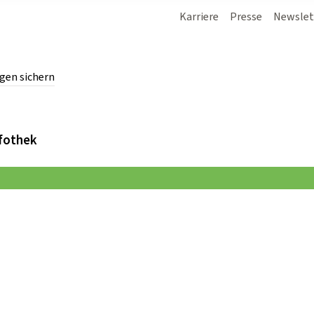
Karriere
Presse
Newslet
gen sichern
chern.
fothek