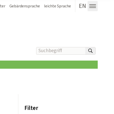
EN
ter
Gebärdensprache
leichte Sprache
Menü au
Suchbegriff(e) eingeben
suchen
Filter