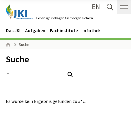
EN
Zum Inhalt springen
Zur Hauptnavigation springen
Suche 
Me
Lebensgrundlagen für morgen sichern
Gehe zur Startseite des Lebensgrundlagen für morgen sichern.
Navigation
Hauptmenü
Das JKI
Aufgaben
Fachinstitute
Infothek
Seitenpfad
Suche
Start
Inhalt:
Suche
Suchergebnis
Suchen
Es wurde kein Ergebnis gefunden zu
»*«
.