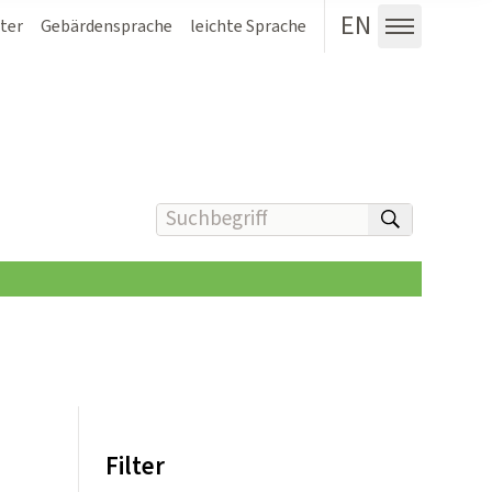
EN
ter
Gebärdensprache
leichte Sprache
Menü au
Suchbegriff(e) eingeben
suchen
Filter