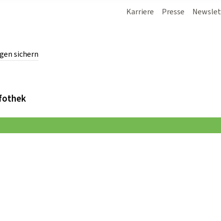
Karriere
Presse
Newslet
gen sichern
chern.
fothek