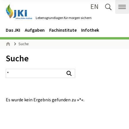
EN
Zum Inhalt springen
Zur Hauptnavigation springen
Suche 
Me
Lebensgrundlagen für morgen sichern
Gehe zur Startseite des Lebensgrundlagen für morgen sichern.
Navigation
Hauptmenü
Das JKI
Aufgaben
Fachinstitute
Infothek
Seitenpfad
Suche
Start
Inhalt:
Suche
Suchergebnis
Suchen
Es wurde kein Ergebnis gefunden zu
»*«
.