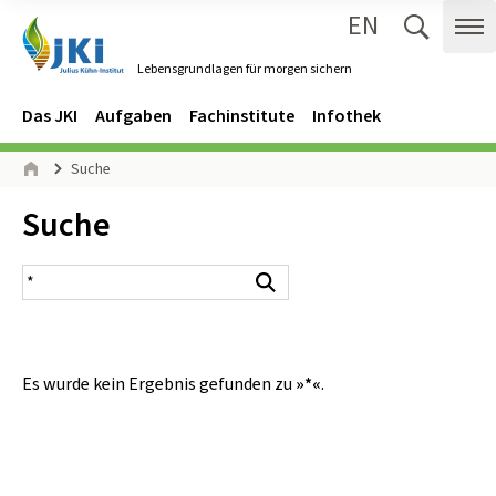
EN
Zum Inhalt springen
Zur Hauptnavigation springen
Suche 
Me
Lebensgrundlagen für morgen sichern
Gehe zur Startseite des Lebensgrundlagen für morgen sichern.
Navigation
Hauptmenü
Das JKI
Aufgaben
Fachinstitute
Infothek
Seitenpfad
Suche
Start
Inhalt:
Suche
Suchergebnis
Suchen
Es wurde kein Ergebnis gefunden zu
»*«
.