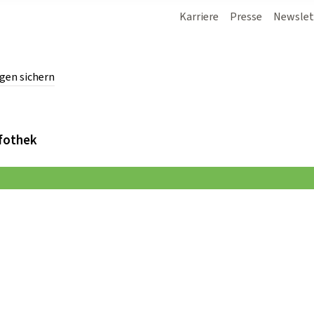
Karriere
Presse
Newslet
gen sichern
chern.
fothek