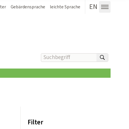
EN
ter
Gebärdensprache
leichte Sprache
Menü au
Suchbegriff(e) eingeben
suchen
Filter