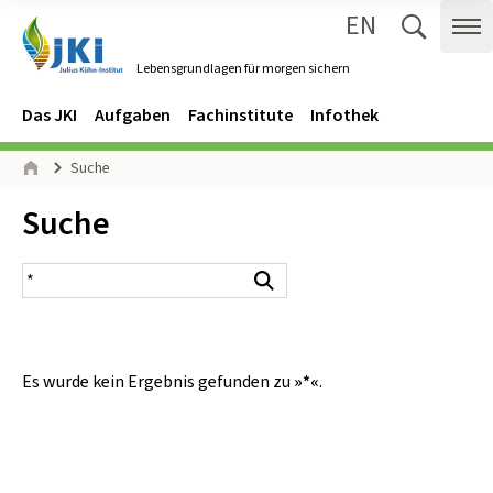
EN
Zum Inhalt springen
Zur Hauptnavigation springen
Suche 
Me
Lebensgrundlagen für morgen sichern
Gehe zur Startseite des Lebensgrundlagen für morgen sichern.
Navigation
Hauptmenü
Das JKI
Aufgaben
Fachinstitute
Infothek
Seitenpfad
Suche
Start
Inhalt:
Suche
Suchergebnis
Suchen
Es wurde kein Ergebnis gefunden zu
»*«
.