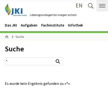
EN
Zum Inhalt springen
Zur Hauptnavigation springen
Suche 
Me
Lebensgrundlagen für morgen sichern
Gehe zur Startseite des Lebensgrundlagen für morgen sichern.
Navigation
Hauptmenü
Das JKI
Aufgaben
Fachinstitute
Infothek
Seitenpfad
Suche
Start
Inhalt:
Suche
Suchergebnis
Suchen
Es wurde kein Ergebnis gefunden zu
»*«
.