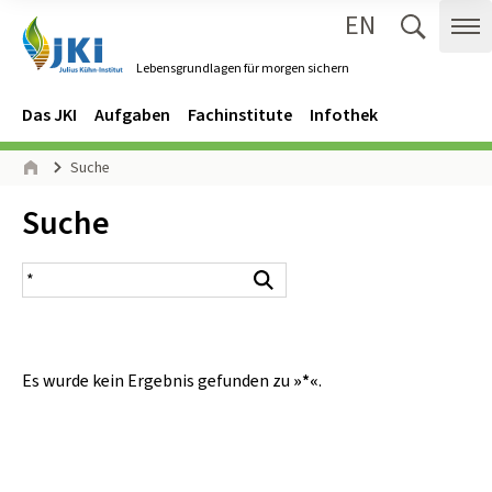
EN
Zum Inhalt springen
Zur Hauptnavigation springen
Suche 
Me
Lebensgrundlagen für morgen sichern
Gehe zur Startseite des Lebensgrundlagen für morgen sichern.
Navigation
Hauptmenü
Das JKI
Aufgaben
Fachinstitute
Infothek
Seitenpfad
Suche
Start
Inhalt:
Suche
Suchergebnis
Suchen
Es wurde kein Ergebnis gefunden zu
»*«
.