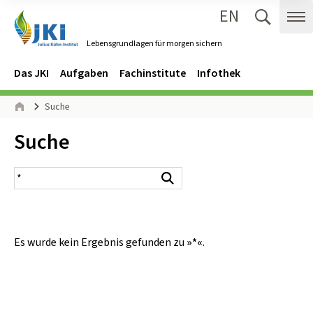
EN
Zum Inhalt springen
Zur Hauptnavigation springen
Suche 
Me
Lebensgrundlagen für morgen sichern
Gehe zur Startseite des Lebensgrundlagen für morgen sichern.
Navigation
Hauptmenü
Das JKI
Aufgaben
Fachinstitute
Infothek
Seitenpfad
Suche
Start
Inhalt:
Suche
Suchergebnis
Suchen
Es wurde kein Ergebnis gefunden zu
»*«
.