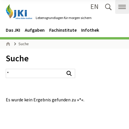
EN
Zum Inhalt springen
Zur Hauptnavigation springen
Suche 
Me
Lebensgrundlagen für morgen sichern
Gehe zur Startseite des Lebensgrundlagen für morgen sichern.
Navigation
Hauptmenü
Das JKI
Aufgaben
Fachinstitute
Infothek
Seitenpfad
Suche
Start
Inhalt:
Suche
Suchergebnis
Suchen
Es wurde kein Ergebnis gefunden zu
»*«
.