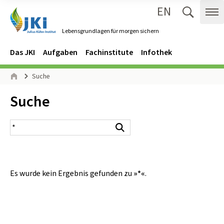
EN
Zum Inhalt springen
Zur Hauptnavigation springen
Suche 
Me
Lebensgrundlagen für morgen sichern
Gehe zur Startseite des Lebensgrundlagen für morgen sichern.
Navigation
Hauptmenü
Das JKI
Aufgaben
Fachinstitute
Infothek
Seitenpfad
Suche
Start
Inhalt:
Suche
Suchergebnis
Suchen
Es wurde kein Ergebnis gefunden zu
»*«
.