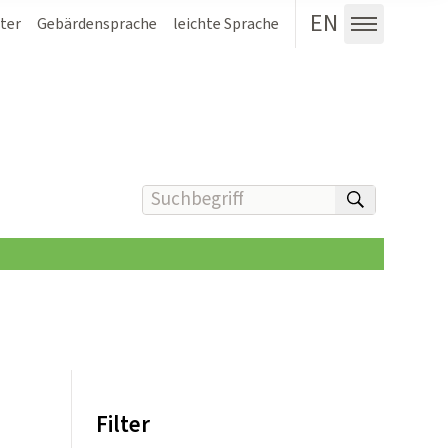
EN
ter
Gebärdensprache
leichte Sprache
Menü au
Suchbegriff(e) eingeben
suchen
Filter