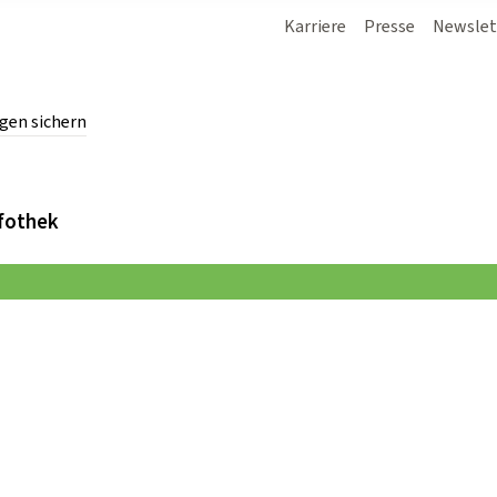
Karriere
Presse
Newslet
gen sichern
chern.
fothek