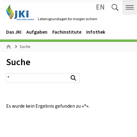
EN
Zum Inhalt springen
Zur Hauptnavigation springen
Suche 
Me
Lebensgrundlagen für morgen sichern
Gehe zur Startseite des Lebensgrundlagen für morgen sichern.
Navigation
Hauptmenü
Das JKI
Aufgaben
Fachinstitute
Infothek
Seitenpfad
Suche
Start
Inhalt:
Suche
Suchergebnis
Suchen
Es wurde kein Ergebnis gefunden zu
»*«
.