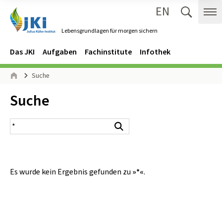
EN
Zum Inhalt springen
Zur Hauptnavigation springen
Suche 
Me
Lebensgrundlagen für morgen sichern
Gehe zur Startseite des Lebensgrundlagen für morgen sichern.
Navigation
Hauptmenü
Das JKI
Aufgaben
Fachinstitute
Infothek
Seitenpfad
Suche
Start
Inhalt:
Suche
Suchergebnis
Suchen
Es wurde kein Ergebnis gefunden zu
»*«
.