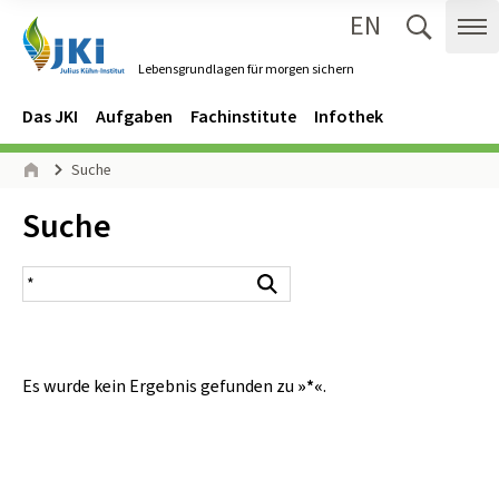
EN
Zum Inhalt springen
Zur Hauptnavigation springen
Suche 
Me
Lebensgrundlagen für morgen sichern
Gehe zur Startseite des Lebensgrundlagen für morgen sichern.
Navigation
Hauptmenü
Das JKI
Aufgaben
Fachinstitute
Infothek
Seitenpfad
Suche
Start
Inhalt:
Suche
Suchergebnis
Suchen
Es wurde kein Ergebnis gefunden zu
»*«
.