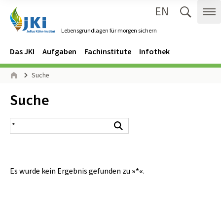
EN
Zum Inhalt springen
Zur Hauptnavigation springen
Suche 
Me
Lebensgrundlagen für morgen sichern
Gehe zur Startseite des Lebensgrundlagen für morgen sichern.
Navigation
Hauptmenü
Das JKI
Aufgaben
Fachinstitute
Infothek
Seitenpfad
Suche
Start
Inhalt:
Suche
Suchergebnis
Suchen
Es wurde kein Ergebnis gefunden zu
»*«
.