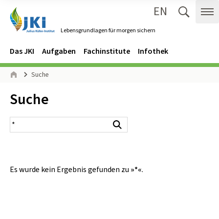
EN
Zum Inhalt springen
Zur Hauptnavigation springen
Suche 
Me
Lebensgrundlagen für morgen sichern
Gehe zur Startseite des Lebensgrundlagen für morgen sichern.
Navigation
Hauptmenü
Das JKI
Aufgaben
Fachinstitute
Infothek
Seitenpfad
Suche
Start
Inhalt:
Suche
Suchergebnis
Suchen
Es wurde kein Ergebnis gefunden zu
»*«
.