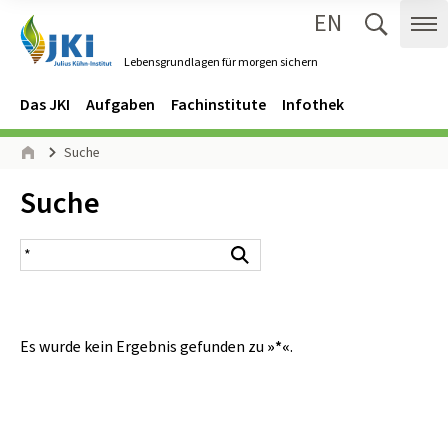
EN
Zum Inhalt springen
Zur Hauptnavigation springen
Suche 
Me
Lebensgrundlagen für morgen sichern
Gehe zur Startseite des Lebensgrundlagen für morgen sichern.
Navigation
Hauptmenü
Das JKI
Aufgaben
Fachinstitute
Infothek
Seitenpfad
Suche
Start
Inhalt:
Suche
Suchergebnis
Suchen
Es wurde kein Ergebnis gefunden zu
»*«
.