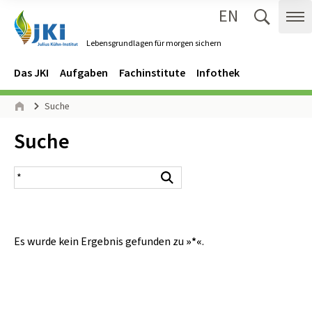
EN
Zum Inhalt springen
Zur Hauptnavigation springen
Suche 
Me
Lebensgrundlagen für morgen sichern
Gehe zur Startseite des Lebensgrundlagen für morgen sichern.
Navigation
Hauptmenü
Das JKI
Aufgaben
Fachinstitute
Infothek
Seitenpfad
Suche
Start
Inhalt:
Suche
Suchergebnis
Suchen
Es wurde kein Ergebnis gefunden zu
»*«
.