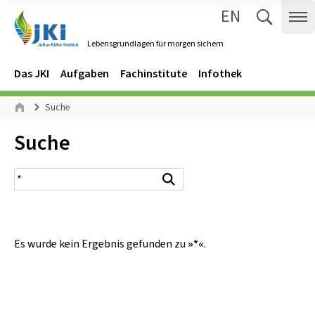
EN
Zum Inhalt springen
Zur Hauptnavigation springen
Suche 
Me
Lebensgrundlagen für morgen sichern
Gehe zur Startseite des Lebensgrundlagen für morgen sichern.
Navigation
Hauptmenü
Das JKI
Aufgaben
Fachinstitute
Infothek
Seitenpfad
Suche
Start
Inhalt:
Suche
Suchergebnis
Suchen
Es wurde kein Ergebnis gefunden zu
»*«
.