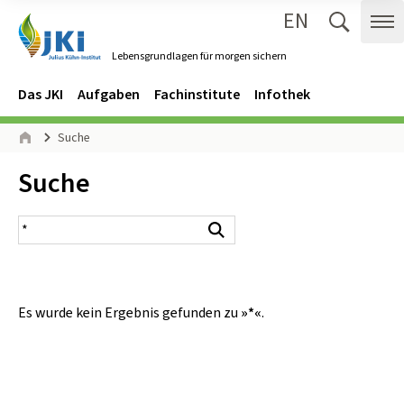
EN
Zum Inhalt springen
Zur Hauptnavigation springen
Suche 
Me
Lebensgrundlagen für morgen sichern
Gehe zur Startseite des Lebensgrundlagen für morgen sichern.
Navigation
Hauptmenü
Das JKI
Aufgaben
Fachinstitute
Infothek
Seitenpfad
Suche
Start
Inhalt:
Suche
Suchergebnis
Suchen
Es wurde kein Ergebnis gefunden zu
»*«
.