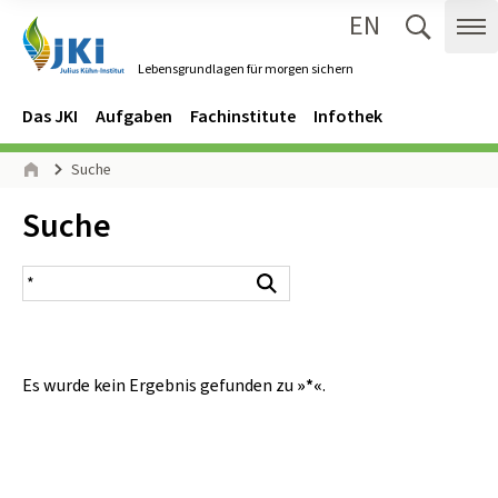
EN
Zum Inhalt springen
Zur Hauptnavigation springen
Suche 
Me
Lebensgrundlagen für morgen sichern
Gehe zur Startseite des Lebensgrundlagen für morgen sichern.
Navigation
Hauptmenü
Das JKI
Aufgaben
Fachinstitute
Infothek
Seitenpfad
Suche
Start
Inhalt:
Suche
Suchergebnis
Suchen
Es wurde kein Ergebnis gefunden zu
»*«
.